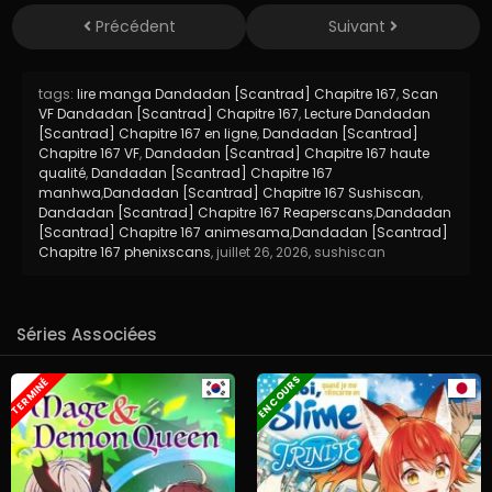
Précédent
Suivant
tags:
lire manga Dandadan [Scantrad] Chapitre 167
,
Scan
VF Dandadan [Scantrad] Chapitre 167
,
Lecture Dandadan
[Scantrad] Chapitre 167 en ligne
,
Dandadan [Scantrad]
Chapitre 167 VF
,
Dandadan [Scantrad] Chapitre 167 haute
qualité
,
Dandadan [Scantrad] Chapitre 167
manhwa
,
Dandadan [Scantrad] Chapitre 167 Sushiscan
,
Dandadan [Scantrad] Chapitre 167 Reaperscans
,
Dandadan
[Scantrad] Chapitre 167 animesama
,
Dandadan [Scantrad]
Chapitre 167 phenixscans
,
juillet 26, 2026
,
sushiscan
Séries Associées
EN COURS
TERMINÉ