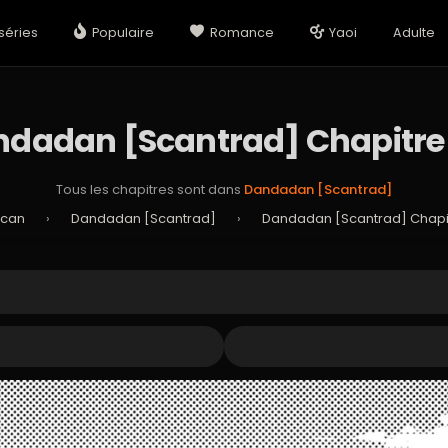
séries
Populaire
Romance
Yaoi
Adulte
dadan [Scantrad] Chapitre
Tous les chapitres sont dans
Dandadan [Scantrad]
Scan
›
Dandadan [Scantrad]
›
Dandadan [Scantrad] Chapit