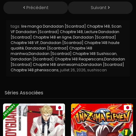
Précédent
Suivant
tags:
lire manga Dandadan [Scantrad] Chapitre 148
,
Scan
VF Dandadan [Scantrad] Chapitre 148
,
Lecture Dandadan
[Scantrad] Chapitre 148 en ligne
,
Dandadan [Scantrad]
Chapitre 148 VF
,
Dandadan [Scantrad] Chapitre 148 haute
qualité
,
Dandadan [Scantrad] Chapitre 148
manhwa
,
Dandadan [Scantrad] Chapitre 148 Sushiscan
,
Dandadan [Scantrad] Chapitre 148 Reaperscans
,
Dandadan
[Scantrad] Chapitre 148 animesama
,
Dandadan [Scantrad]
Chapitre 148 phenixscans
,
juillet 26, 2026
,
sushiscan
Séries Associées
EN COURS
TERMINÉ