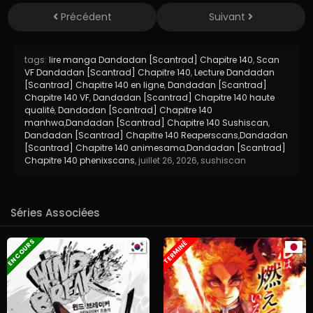
Précédent
Suivant
tags:
lire manga Dandadan [Scantrad] Chapitre 140
,
Scan
VF Dandadan [Scantrad] Chapitre 140
,
Lecture Dandadan
[Scantrad] Chapitre 140 en ligne
,
Dandadan [Scantrad]
Chapitre 140 VF
,
Dandadan [Scantrad] Chapitre 140 haute
qualité
,
Dandadan [Scantrad] Chapitre 140
manhwa
,
Dandadan [Scantrad] Chapitre 140 Sushiscan
,
Dandadan [Scantrad] Chapitre 140 Reaperscans
,
Dandadan
[Scantrad] Chapitre 140 animesama
,
Dandadan [Scantrad]
Chapitre 140 phenixscans
,
juillet 26, 2026
,
sushiscan
Séries Associées
EN COURS
TERMINÉ