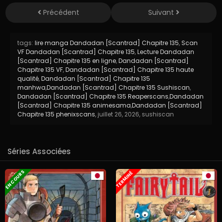
Précédent
Suivant
tags:
lire manga Dandadan [Scantrad] Chapitre 135
,
Scan
VF Dandadan [Scantrad] Chapitre 135
,
Lecture Dandadan
[Scantrad] Chapitre 135 en ligne
,
Dandadan [Scantrad]
Chapitre 135 VF
,
Dandadan [Scantrad] Chapitre 135 haute
qualité
,
Dandadan [Scantrad] Chapitre 135
manhwa
,
Dandadan [Scantrad] Chapitre 135 Sushiscan
,
Dandadan [Scantrad] Chapitre 135 Reaperscans
,
Dandadan
[Scantrad] Chapitre 135 animesama
,
Dandadan [Scantrad]
Chapitre 135 phenixscans
,
juillet 26, 2026
,
sushiscan
Séries Associées
EN COURS
TERMINÉ