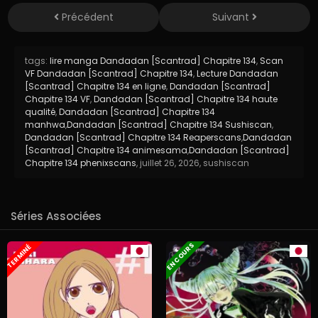
Précédent
Suivant
tags:
lire manga Dandadan [Scantrad] Chapitre 134
,
Scan
VF Dandadan [Scantrad] Chapitre 134
,
Lecture Dandadan
[Scantrad] Chapitre 134 en ligne
,
Dandadan [Scantrad]
Chapitre 134 VF
,
Dandadan [Scantrad] Chapitre 134 haute
qualité
,
Dandadan [Scantrad] Chapitre 134
manhwa
,
Dandadan [Scantrad] Chapitre 134 Sushiscan
,
Dandadan [Scantrad] Chapitre 134 Reaperscans
,
Dandadan
[Scantrad] Chapitre 134 animesama
,
Dandadan [Scantrad]
Chapitre 134 phenixscans
,
juillet 26, 2026
,
sushiscan
Séries Associées
EN COURS
TERMINÉ