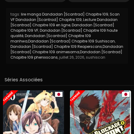
tags:
lire manga Dandadan [Scantrad] Chapitre 109
,
Scan
VF Dandadan [Scantrad] Chapitre 109
,
Lecture Dandadan
[Scantrad] Chapitre 109 en ligne
,
Dandadan [Scantrad]
Chapitre 109 VF
,
Dandadan [Scantrad] Chapitre 109 haute
qualité
,
Dandadan [Scantrad] Chapitre 109
manhwa
,
Dandadan [Scantrad] Chapitre 109 Sushiscan
,
Dandadan [Scantrad] Chapitre 109 Reaperscans
,
Dandadan
[Scantrad] Chapitre 109 animesama
,
Dandadan [Scantrad]
Chapitre 109 phenixscans
,
juillet 26, 2026
,
sushiscan
Séries Associées
TERMINÉ
TERMINÉ