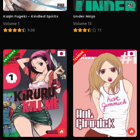
Kaijin Fugeki – Kindled Spirits
Under Ninja
Volume 1
Volume 13
9.00
7.1
EN COURS
TERMINÉ