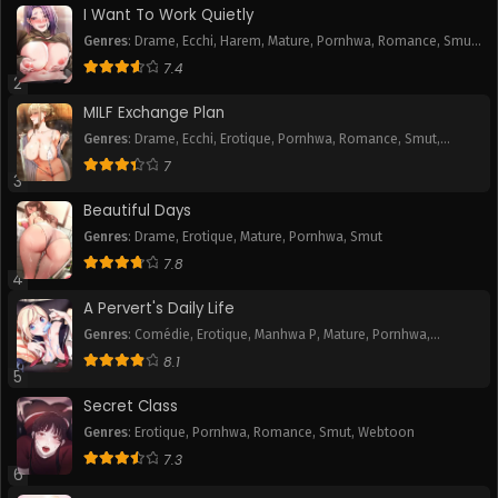
I Want To Work Quietly
Chapitre 117
Chapitre 116
Genres
:
Drame
,
Ecchi
,
Harem
,
Mature
,
Pornhwa
,
Romance
,
Smut
,
June 9, 2025
June 9, 2025
Webtoon
7.4
2
Chapitre 115
Chapitre 114
MILF Exchange Plan
June 9, 2025
June 9, 2025
Genres
:
Drame
,
Ecchi
,
Erotique
,
Pornhwa
,
Romance
,
Smut
,
Webtoon
Chapitre 113
Chapitre 112
7
3
June 9, 2025
June 9, 2025
Beautiful Days
Chapitre 111
Chapitre 110
Genres
:
Drame
,
Erotique
,
Mature
,
Pornhwa
,
Smut
June 9, 2025
June 9, 2025
7.8
4
Chapitre 109
Chapitre 108
A Pervert's Daily Life
June 9, 2025
June 9, 2025
Genres
:
Comédie
,
Erotique
,
Manhwa P
,
Mature
,
Pornhwa
,
Romance
,
Slice of Life
,
Smut
,
Tranche de vie
,
Webtoon
8.1
Chapitre 107
Chapitre 106
5
June 9, 2025
June 9, 2025
Secret Class
Genres
:
Erotique
,
Pornhwa
,
Romance
,
Smut
,
Webtoon
Chapitre 105
Chapitre 104
7.3
June 9, 2025
June 9, 2025
6