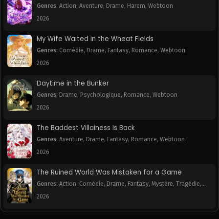
Chapitre 89
Chapitre 88
Genres
:
Action
,
Aventure
,
Drame
,
Harem
,
Webtoon
June 9, 2025
June 9, 2025
2026
Chapitre 87
Chapitre 86
My Wife Waited in the Wheat Fields
June 9, 2025
June 9, 2025
Genres
:
Comédie
,
Drame
,
Fantasy
,
Romance
,
Webtoon
2026
Chapitre 85
Chapitre 84
June 9, 2025
June 9, 2025
Daytime in the Bunker
Genres
:
Drame
,
Psychologique
,
Romance
,
Webtoon
Chapitre 83
Chapitre 82
June 9, 2025
June 9, 2025
2026
The Baddest Villainess Is Back
Chapitre 81
Chapitre 80
June 9, 2025
June 9, 2025
Genres
:
Aventure
,
Drame
,
Fantasy
,
Romance
,
Webtoon
2026
Chapitre 79
Chapitre 78
June 9, 2025
June 9, 2025
The Ruined World Was Mistaken for a Game
Genres
:
Action
,
Comédie
,
Drame
,
Fantasy
,
Mystère
,
Tragédie
,
Chapitre 77
Chapitre 76
Webtoon
2026
June 9, 2025
June 9, 2025