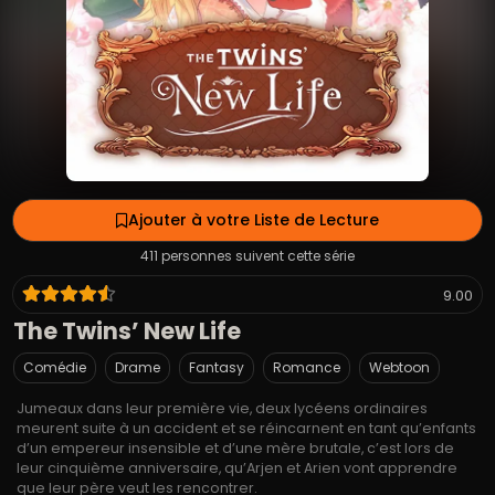
Ajouter à votre Liste de Lecture
411 personnes suivent cette série
9.00
The Twins’ New Life
Comédie
Drame
Fantasy
Romance
Webtoon
Jumeaux dans leur première vie, deux lycéens ordinaires
meurent suite à un accident et se réincarnent en tant qu’enfants
d’un empereur insensible et d’une mère brutale, c’est lors de
leur cinquième anniversaire, qu’Arjen et Arien vont apprendre
que leur père veut les rencontrer.