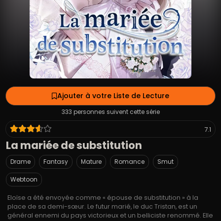
Ajouter à votre Liste de Lecture
333 personnes suivent cette série
7.1
La mariée de substitution
Drame
Fantasy
Mature
Romance
Smut
Webtoon
Eloïse a été envoyée comme « épouse de substitution » à la
place de sa demi-sœur. Le futur marié, le duc Tristan, est un
général ennemi du pays victorieux et un belliciste renommé. Elle