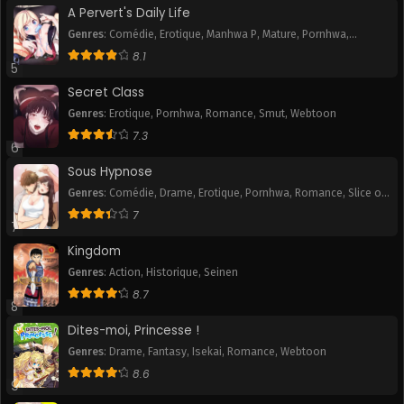
A Pervert's Daily Life
Genres
:
Comédie
,
Erotique
,
Manhwa P
,
Mature
,
Pornhwa
,
Romance
,
Slice of Life
,
Smut
,
Tranche de vie
,
Webtoon
8.1
5
Secret Class
Genres
:
Erotique
,
Pornhwa
,
Romance
,
Smut
,
Webtoon
7.3
6
Sous Hypnose
Genres
:
Comédie
,
Drame
,
Erotique
,
Pornhwa
,
Romance
,
Slice of
Life
,
Smut
7
7
Kingdom
Genres
:
Action
,
Historique
,
Seinen
8.7
8
Dites-moi, Princesse !
Genres
:
Drame
,
Fantasy
,
Isekai
,
Romance
,
Webtoon
8.6
9