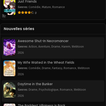
Just Friends
Genres
:
Comédie
,
Mature
,
Romance
9
10
Nouvelles séries
Awesome Shut-In Necromancer
Genres
:
Action
,
Aventure
,
Drame
,
Harem
,
Webtoon
2026
My Wife Waited in the Wheat Fields
Genres
:
Comédie
,
Drame
,
Fantasy
,
Romance
,
Webtoon
2026
Daytime in the Bunker
Genres
:
Drame
,
Psychologique
,
Romance
,
Webtoon
2026
The Baddest Villainess Is Back