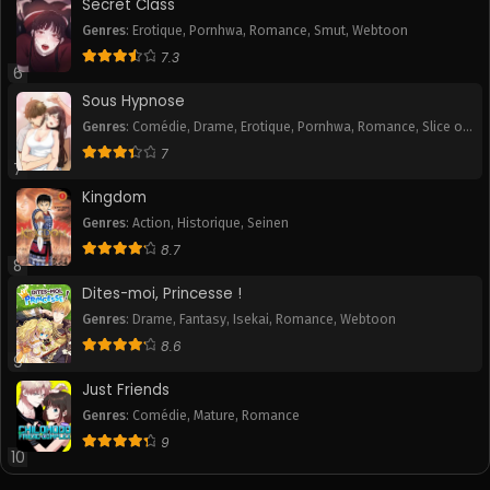
Secret Class
Genres
:
Erotique
,
Pornhwa
,
Romance
,
Smut
,
Webtoon
7.3
6
Sous Hypnose
Genres
:
Comédie
,
Drame
,
Erotique
,
Pornhwa
,
Romance
,
Slice of
Life
,
Smut
7
7
Kingdom
Genres
:
Action
,
Historique
,
Seinen
8.7
8
Dites-moi, Princesse !
Genres
:
Drame
,
Fantasy
,
Isekai
,
Romance
,
Webtoon
8.6
9
Just Friends
Genres
:
Comédie
,
Mature
,
Romance
9
10