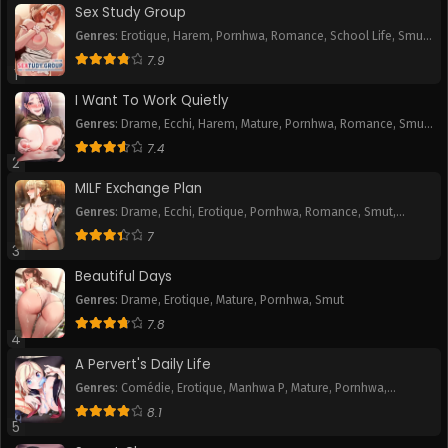
Sex Study Group
Genres
:
Erotique
,
Harem
,
Pornhwa
,
Romance
,
School Life
,
Smut
,
Webtoon
7.9
1
I Want To Work Quietly
Genres
:
Drame
,
Ecchi
,
Harem
,
Mature
,
Pornhwa
,
Romance
,
Smut
,
Webtoon
7.4
2
MILF Exchange Plan
Genres
:
Drame
,
Ecchi
,
Erotique
,
Pornhwa
,
Romance
,
Smut
,
Webtoon
7
3
Beautiful Days
Genres
:
Drame
,
Erotique
,
Mature
,
Pornhwa
,
Smut
7.8
4
A Pervert's Daily Life
Genres
:
Comédie
,
Erotique
,
Manhwa P
,
Mature
,
Pornhwa
,
Romance
,
Slice of Life
,
Smut
,
Tranche de vie
,
Webtoon
8.1
5