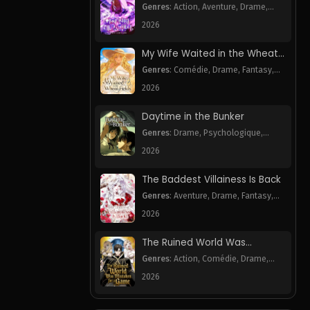
Necromancer
Genres
:
Action
,
Aventure
,
Drame
,
Harem
,
Webtoon
2026
My Wife Waited in the Wheat
Fields
Genres
:
Comédie
,
Drame
,
Fantasy
,
Romance
,
Webtoon
2026
Daytime in the Bunker
Genres
:
Drame
,
Psychologique
,
Romance
,
Webtoon
2026
The Baddest Villainess Is Back
Genres
:
Aventure
,
Drame
,
Fantasy
,
Romance
,
Webtoon
2026
The Ruined World Was
Mistaken for a Game
Genres
:
Action
,
Comédie
,
Drame
,
Fantasy
,
Mystère
,
Tragédie
,
Webtoon
2026