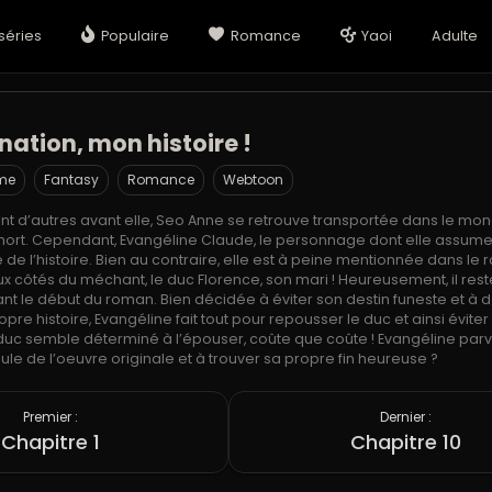
séries
Populaire
Romance
Yaoi
Adulte
nation, mon histoire !
me
Fantasy
Romance
Webtoon
nt d’autres avant elle, Seo Anne se retrouve transportée dans le mo
rt. Cependant, Evangéline Claude, le personnage dont elle assume l
e de l’histoire. Bien au contraire, elle est à peine mentionnée dans le 
x côtés du méchant, le duc Florence, son mari ! Heureusement, il res
t le début du roman. Bien décidée à éviter son destin funeste et à 
opre histoire, Evangéline fait tout pour repousser le duc et ainsi éviter
duc semble déterminé à l’épouser, coûte que coûte ! Evangéline par
oule de l’oeuvre originale et à trouver sa propre fin heureuse ?
Premier :
Dernier :
Chapitre 1
Chapitre 10