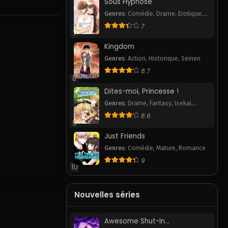
Sous Hypnose
Genres
:
Comédie
,
Drame
,
Erotique
,
Pornhwa
,
Romance
,
Slice of Life
,
7
Smut
7
Kingdom
Genres
:
Action
,
Historique
,
Seinen
8.7
8
Dites-moi, Princesse !
Genres
:
Drame
,
Fantasy
,
Isekai
,
Romance
,
Webtoon
8.6
9
Just Friends
Genres
:
Comédie
,
Mature
,
Romance
9
10
Nouvelles séries
Awesome Shut-In