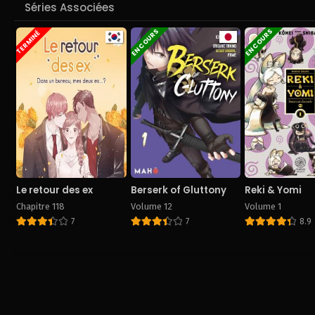
Séries Associées
EN COURS
EN COURS
TERMINÉ
Le retour des ex
Berserk of Gluttony
Reki & Yomi
Chapitre 118
Volume 12
Volume 1
7
7
8.9