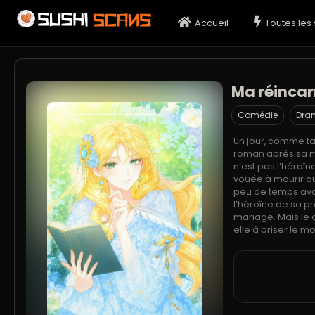
Accueil
Toutes les 
Ma réincar
Comédie
Dra
Un jour, comme ta
roman après sa mo
n’est pas l’héroïn
vouée à mourir au
peu de temps avan
l’héroïne de sa pr
mariage. Mais le 
elle à briser le m