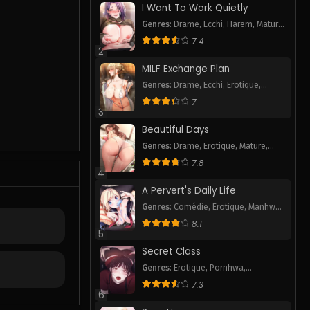
I Want To Work Quietly
Genres
:
Drame
,
Ecchi
,
Harem
,
Mature
,
Pornhwa
,
Romance
,
Smut
,
Webtoon
7.4
2
MILF Exchange Plan
Genres
:
Drame
,
Ecchi
,
Erotique
,
Pornhwa
,
Romance
,
Smut
,
Webtoon
7
3
Beautiful Days
Genres
:
Drame
,
Erotique
,
Mature
,
Pornhwa
,
Smut
7.8
4
A Pervert's Daily Life
Genres
:
Comédie
,
Erotique
,
Manhwa
P
,
Mature
,
Pornhwa
,
Romance
,
Slice
8.1
of Life
,
Smut
,
Tranche de vie
,
5
Webtoon
Secret Class
Genres
:
Erotique
,
Pornhwa
,
Romance
,
Smut
,
Webtoon
7.3
6