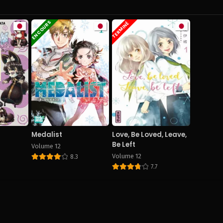
EN COURS
TERMINÉ
Medalist
Love, Be Loved, Leave,
Be Left
Volume 12
Volume 12
8.3
7.7