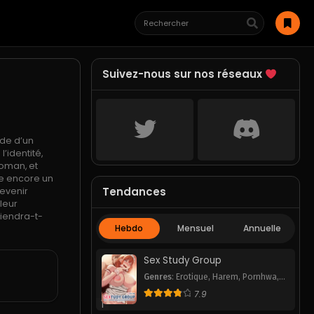
Suivez-nous sur nos réseaux
nde d’un
’identité,
roman, et
te encore un
Tendances
devenir
 leur
viendra-t-
Hebdo
Mensuel
Annuelle
Sex Study Group
Genres
:
Erotique
,
Harem
,
Pornhwa
,
Romance
,
School Life
,
Smut
,
7.9
Webtoon
1