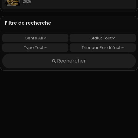
2026
June 28, 2026
June 28, 2026
Chapitre 63
Chapitre 62
June 28, 2026
June 28, 2026
Filtre de recherche
Chapitre 61
Chapitre 60
Genre
All
Statut
Tout
June 28, 2026
June 28, 2026
Type
Tout
Trier par
Par défaut
Chapitre 59
Chapitre 58
Rechercher
June 28, 2026
June 28, 2026
Chapitre 57
Chapitre 56
June 28, 2026
June 28, 2026
Chapitre 55
Chapitre 54
June 28, 2026
June 28, 2026
Chapitre 53
Chapitre 52
June 28, 2026
June 28, 2026
Chapitre 51
Chapitre 50
June 28, 2026
June 28, 2026