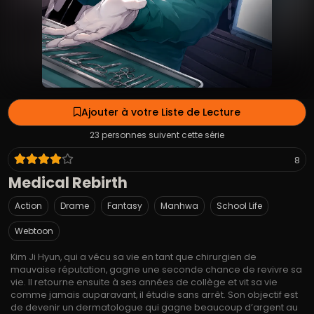
Ajouter à votre Liste de Lecture
23 personnes suivent cette série
8
Medical Rebirth
Action
Drame
Fantasy
Manhwa
School Life
Webtoon
Kim Ji Hyun, qui a vécu sa vie en tant que chirurgien de
mauvaise réputation, gagne une seconde chance de revivre sa
vie. Il retourne ensuite à ses années de collège et vit sa vie
comme jamais auparavant, il étudie sans arrêt. Son objectif est
de devenir un dermatologue qui gagne beaucoup d’argent au