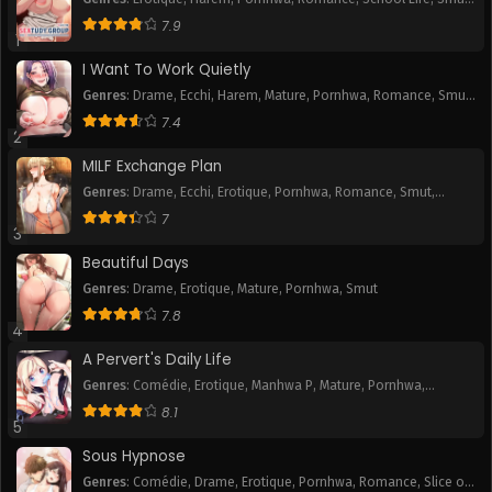
Chapitre 107
Chapitre 106
Webtoon
7.9
June 28, 2026
June 28, 2026
1
I Want To Work Quietly
Chapitre 105
Chapitre 104
Genres
:
Drame
,
Ecchi
,
Harem
,
Mature
,
Pornhwa
,
Romance
,
Smut
,
June 28, 2026
June 28, 2026
Webtoon
7.4
2
Chapitre 103
Chapitre 102
MILF Exchange Plan
June 28, 2026
June 28, 2026
Genres
:
Drame
,
Ecchi
,
Erotique
,
Pornhwa
,
Romance
,
Smut
,
Webtoon
Chapitre 101
Chapitre 100
7
3
June 28, 2026
June 28, 2026
Beautiful Days
Chapitre 99
Chapitre 98
Genres
:
Drame
,
Erotique
,
Mature
,
Pornhwa
,
Smut
June 28, 2026
June 28, 2026
7.8
4
Chapitre 97
Chapitre 96
A Pervert's Daily Life
June 28, 2026
June 28, 2026
Genres
:
Comédie
,
Erotique
,
Manhwa P
,
Mature
,
Pornhwa
,
Romance
,
Slice of Life
,
Smut
,
Tranche de vie
,
Webtoon
8.1
Chapitre 95
Chapitre 94
5
June 28, 2026
June 28, 2026
Sous Hypnose
Genres
:
Comédie
,
Drame
,
Erotique
,
Pornhwa
,
Romance
,
Slice of