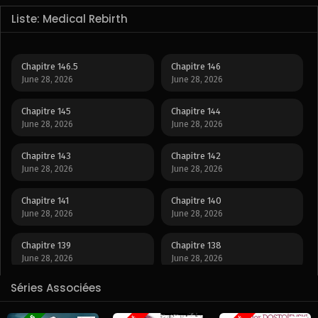
Liste: Medical Rebirth
Chapitre 146.5
Chapitre 146
June 28, 2026
June 28, 2026
Chapitre 145
Chapitre 144
June 28, 2026
June 28, 2026
Chapitre 143
Chapitre 142
June 28, 2026
June 28, 2026
Chapitre 141
Chapitre 140
June 28, 2026
June 28, 2026
Chapitre 139
Chapitre 138
June 28, 2026
June 28, 2026
Séries Associées
Chapitre 137
Chapitre 136
June 28, 2026
June 28, 2026