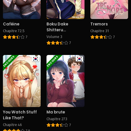
Caféine
Boku Dake
Tremors
Shitteru
Chapitre 72.5
Chapitre 31
Ichinomiya-san
Volume 3
7
7
7
EN COURS
EN COURS
You Watch Stuff
Ma brute
Like That?
Chapitre 273
Chapitre 46
7
7.9