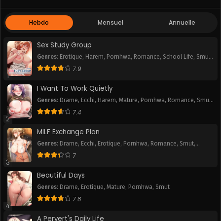
Hebdo
Mensuel
Annuelle
Sex Study Group
Genres
:
Erotique
,
Harem
,
Pornhwa
,
Romance
,
School Life
,
Smut
,
Webtoon
7.9
1
I Want To Work Quietly
Genres
:
Drame
,
Ecchi
,
Harem
,
Mature
,
Pornhwa
,
Romance
,
Smut
,
Webtoon
7.4
2
MILF Exchange Plan
Genres
:
Drame
,
Ecchi
,
Erotique
,
Pornhwa
,
Romance
,
Smut
,
Webtoon
7
3
Beautiful Days
Genres
:
Drame
,
Erotique
,
Mature
,
Pornhwa
,
Smut
7.8
4
A Pervert's Daily Life