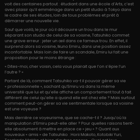
voit des centaines partout : étudiant dans une école d’Arts, c’est
avec plaisir qu’il emménage dans un petit studio à Tokyo dans
le cadre de ses études, loin de tous problèmes et prêt à
démarrer une nouvelle vie.
Sauf que voilà, le jour où il découvre un trou dans le mur
séparant son studio de celui de sa voisine, Tatsuhiko commet
une grave erreur : jeter un œil dans ce fameux trou. En effet, il
surprend alors sa voisine, Ikuno Emiru, dans une position assez
inconfortable. Mais loin de faire un scandale, Emiru lui fait une
proposition pour le moins étrange :
« Dites-moi, cher voisin, cela vous plairait que l’on s’épie l’un
l’autre ? »
Partant de là, comment Tatsuhiko va-t il pouvoir gérer sa vie
« professionnelle », sachant qu’Emiru va dans la même
université que lui et qu’elle affiche un comportement tout à fait
différent de celui qu’elle a quand elle est chez elle ? Mais surtout
comment peut-on gérer sa vie sentimentale lorsque sa voisine
est une voyeuse ?
Mais derrière ce voyeurisme, que se cache-t il ? Jusqu’où la
manipulation d’Emiru peut-elle aller ? Pour quelles raisons tient-
elle absolument à mettre en place ce « jeu » ? Quant aux
nouveaux « amis » de Tatsuhiko : Horii Makoto, Kotobiki Yuri,