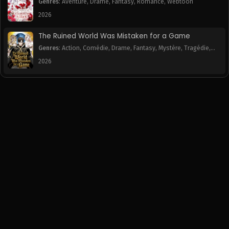
Genres
:
Aventure
,
Drame
,
Fantasy
,
Romance
,
Webtoon
2026
The Ruined World Was Mistaken for a Game
Genres
:
Action
,
Comédie
,
Drame
,
Fantasy
,
Mystère
,
Tragédie
,
Webtoon
2026