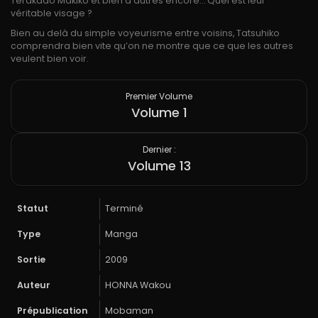
Terakado Makiko et bien d’autres encore… Quel est leur
véritable visage ?
Bien au delà du simple voyeurisme entre voisins, Tatsuhiko
comprendra bien vite qu’on ne montre que ce que les autres
veulent bien voir.
Premier Volume
Volume 1
Dernier :
Volume 13
Statut
Terminé
Type
Manga
Sortie
2009
Auteur
HONNA Wakou
Prépublication
Mobaman