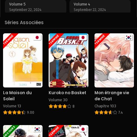
Volume 5
Volume 4
September 22, 2024
September 22, 2024
Séries Associées
Volume 3
Volume 2
September 22, 2024
September 22, 2024
TERMINÉ
TERMINÉ
TERMINÉ
Volume 1
September 22, 2024
La Maison du
Kuroko no Basket
Mon étrange vie
Soleil
de Chat
Volume 30
Volume 13
Chapitre 103
8
9.00
7.4
EN COURS
TERMINÉ