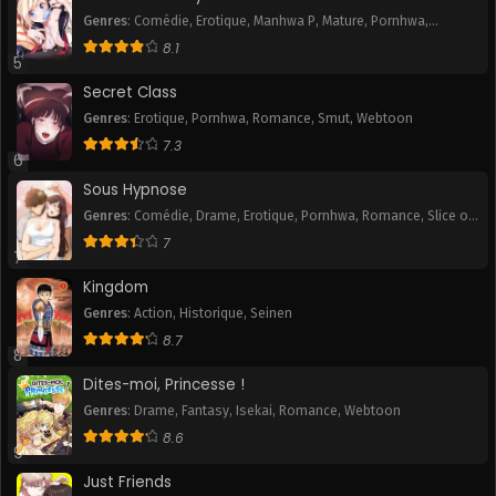
Genres
:
Comédie
,
Erotique
,
Manhwa P
,
Mature
,
Pornhwa
,
Romance
,
Slice of Life
,
Smut
,
Tranche de vie
,
Webtoon
8.1
5
Secret Class
Genres
:
Erotique
,
Pornhwa
,
Romance
,
Smut
,
Webtoon
7.3
6
Sous Hypnose
Genres
:
Comédie
,
Drame
,
Erotique
,
Pornhwa
,
Romance
,
Slice of
Life
,
Smut
7
7
Kingdom
Genres
:
Action
,
Historique
,
Seinen
8.7
8
Dites-moi, Princesse !
Genres
:
Drame
,
Fantasy
,
Isekai
,
Romance
,
Webtoon
8.6
9
Just Friends