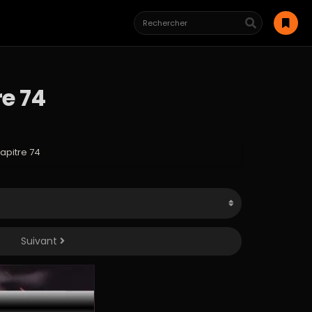
e 74
pitre 74
Suivant