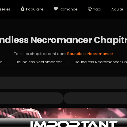
séries
Populaire
Romance
Yaoi
Adulte
ndless Necromancer Chapitr
Tous les chapitres sont dans
Boundless Necromancer
an
›
Boundless Necromancer
›
Boundless Necromancer Cha