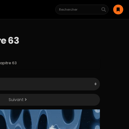
e 63
pitre 63
Suivant