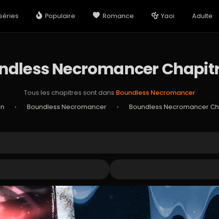
séries
Populaire
Romance
Yaoi
Adulte
ndless Necromancer Chapitr
Tous les chapitres sont dans
Boundless Necromancer
an
›
Boundless Necromancer
›
Boundless Necromancer Cha