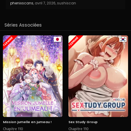
phenixscans
,
avril 7, 2026
,
sushiscan
Séries Associées
TERMINÉ
TERMINÉ
Mission jumelle en jumeau !
Sex Study Group
Chapitre 110
Chapitre 110