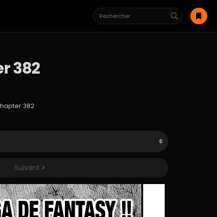
er 382
Chapter 382
Suivant