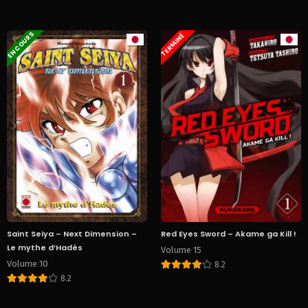
EN COURS
TERMINÉ
Saint Seiya – Next Dimension –
Red Eyes Sword – Akame ga Kill !
Le mythe d’Hadès
Volume 15
Volume 10
8.2
8.2