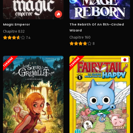
Magic Emperor
The Rebirth Of An 8th-Circled
Wizard
Chapitre 832
Chapitre 160
7.4
8
TERMINÉ
TERMINÉ