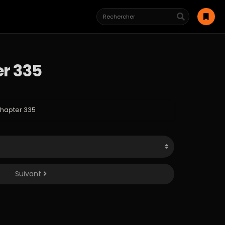
er 335
Chapter 335
Suivant