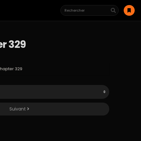
er 329
Chapter 329
Suivant