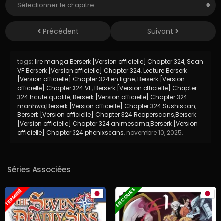
Précédent
Suivant
tags:
lire manga Berserk [Version officielle] Chapter 324
,
Scan
VF Berserk [Version officielle] Chapter 324
,
Lecture Berserk
[Version officielle] Chapter 324 en ligne
,
Berserk [Version
officielle] Chapter 324 VF
,
Berserk [Version officielle] Chapter
324 haute qualité
,
Berserk [Version officielle] Chapter 324
manhwa
,
Berserk [Version officielle] Chapter 324 Sushiscan
,
Berserk [Version officielle] Chapter 324 Reaperscans
,
Berserk
[Version officielle] Chapter 324 animesama
,
Berserk [Version
officielle] Chapter 324 phenixscans
,
novembre 10, 2025
,
Séries Associées
EN COURS
TERMINÉ