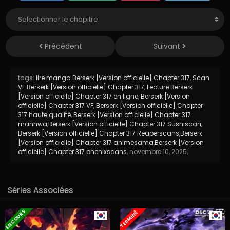
Précédent
Suivant
tags:
lire manga Berserk [Version officielle] Chapter 317
,
Scan
VF Berserk [Version officielle] Chapter 317
,
Lecture Berserk
[Version officielle] Chapter 317 en ligne
,
Berserk [Version
officielle] Chapter 317 VF
,
Berserk [Version officielle] Chapter
317 haute qualité
,
Berserk [Version officielle] Chapter 317
manhwa
,
Berserk [Version officielle] Chapter 317 Sushiscan
,
Berserk [Version officielle] Chapter 317 Reaperscans
,
Berserk
[Version officielle] Chapter 317 animesama
,
Berserk [Version
officielle] Chapter 317 phenixscans
,
novembre 10, 2025
,
Séries Associées
EN COURS
TERMINÉ