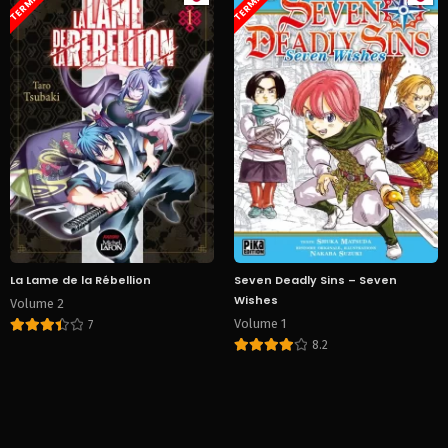
TERMINÉ
TERMINÉ
La Lame de la Rébellion
Seven Deadly Sins – Seven
Wishes
Volume 2
Volume 1
7
8.2