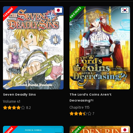
EN COURS
TERMINÉ
Seven Deadly Sins
The Lord’s Coins Aren’t
Decreasing?!
Volume 41
Chapitre 115
8.2
7
EN COURS
TERMINÉ