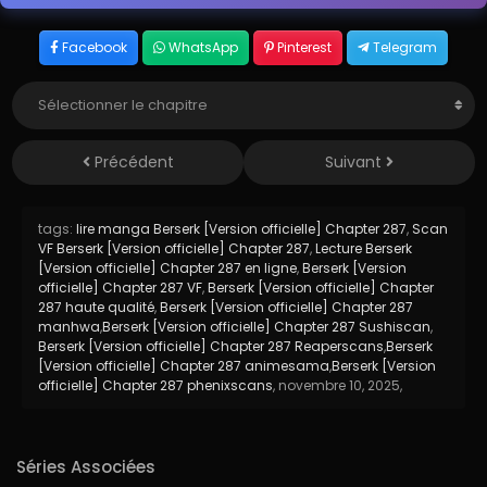
Facebook
WhatsApp
Pinterest
Telegram
Précédent
Suivant
tags:
lire manga Berserk [Version officielle] Chapter 287
,
Scan
VF Berserk [Version officielle] Chapter 287
,
Lecture Berserk
[Version officielle] Chapter 287 en ligne
,
Berserk [Version
officielle] Chapter 287 VF
,
Berserk [Version officielle] Chapter
287 haute qualité
,
Berserk [Version officielle] Chapter 287
manhwa
,
Berserk [Version officielle] Chapter 287 Sushiscan
,
Berserk [Version officielle] Chapter 287 Reaperscans
,
Berserk
[Version officielle] Chapter 287 animesama
,
Berserk [Version
officielle] Chapter 287 phenixscans
,
novembre 10, 2025
,
Séries Associées