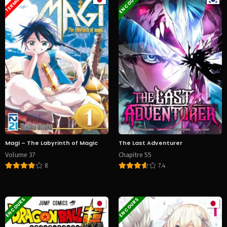
EN COURS
TERMINÉ
Magi – The Labyrinth of Magic
The Last Adventurer
Volume 37
Chapitre 55
8
7.4
EN COURS
EN COURS