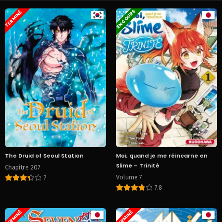
EN COURS
TERMINÉ
The Druid of Seoul Station
Moi, quand je me réincarne en
Slime – Trinité
Chapitre 207
Volume 7
7
7.8
TERMINÉ
TERMINÉ