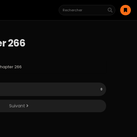
er 266
Chapter 266
Suivant