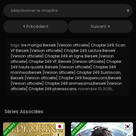
Précédent
Suivant
tags:
lire manga Berserk [Version officielle] Chapter 249
,
Scan
VF Berserk [Version officielle] Chapter 249
,
Lecture Berserk
[Version officielle] Chapter 249 en ligne
,
Berserk [Version
officielle] Chapter 249 VF
,
Berserk [Version officielle] Chapter
249 haute qualité
,
Berserk [Version officielle] Chapter 249
manhwa
,
Berserk [Version officielle] Chapter 249 Sushiscan
,
Berserk [Version officielle] Chapter 249 Reaperscans
,
Berserk
[Version officielle] Chapter 249 animesama
,
Berserk [Version
officielle] Chapter 249 phenixscans
,
novembre 10, 2025
,
Séries Associées
EN COURS
EN COURS