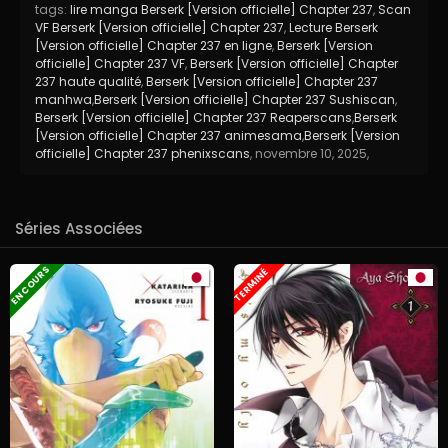
tags:
lire manga Berserk [Version officielle] Chapter 237
,
Scan
VF Berserk [Version officielle] Chapter 237
,
Lecture Berserk
[Version officielle] Chapter 237 en ligne
,
Berserk [Version
officielle] Chapter 237 VF
,
Berserk [Version officielle] Chapter
237 haute qualité
,
Berserk [Version officielle] Chapter 237
manhwa
,
Berserk [Version officielle] Chapter 237 Sushiscan
,
Berserk [Version officielle] Chapter 237 Reaperscans
,
Berserk
[Version officielle] Chapter 237 animesama
,
Berserk [Version
officielle] Chapter 237 phenixscans
,
novembre 10, 2025
,
Séries Associées
EN COURS
TERMINÉ