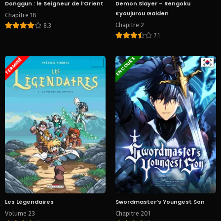
Donggun : le Seigneur de l’Orient
Demon Slayer – Rengoku
Kyoujurou Gaiden
Chapitre 18
Chapitre 2
8.3
7.1
EN COURS
TERMINÉ
Les Légendaires
Swordmaster’s Youngest Son
Volume 23
Chapitre 201