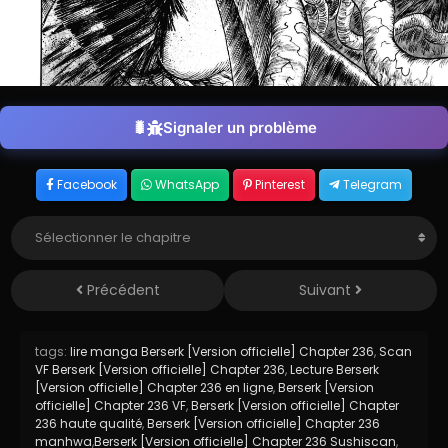
Signaler un problème
Facebook
WhatsApp
Pinterest
Telegram
Précédent
Suivant
tags:
lire manga Berserk [Version officielle] Chapter 236
,
Scan
VF Berserk [Version officielle] Chapter 236
,
Lecture Berserk
[Version officielle] Chapter 236 en ligne
,
Berserk [Version
officielle] Chapter 236 VF
,
Berserk [Version officielle] Chapter
236 haute qualité
,
Berserk [Version officielle] Chapter 236
manhwa
,
Berserk [Version officielle] Chapter 236 Sushiscan
,