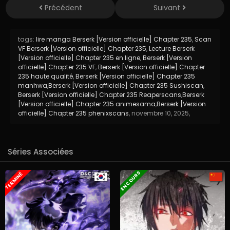
Précédent
Suivant
tags:
lire manga Berserk [Version officielle] Chapter 235
,
Scan
VF Berserk [Version officielle] Chapter 235
,
Lecture Berserk
[Version officielle] Chapter 235 en ligne
,
Berserk [Version
officielle] Chapter 235 VF
,
Berserk [Version officielle] Chapter
235 haute qualité
,
Berserk [Version officielle] Chapter 235
manhwa
,
Berserk [Version officielle] Chapter 235 Sushiscan
,
Berserk [Version officielle] Chapter 235 Reaperscans
,
Berserk
[Version officielle] Chapter 235 animesama
,
Berserk [Version
officielle] Chapter 235 phenixscans
,
novembre 10, 2025
,
Séries Associées
EN COURS
TERMINÉ