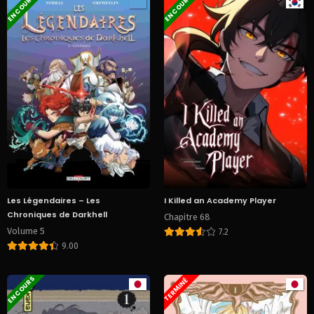
EN COURS
EN COURS
Les Légendaires – Les
I Killed an Academy Player
Chroniques de Darkhell
Chapitre 68
Volume 5
7.2
9.00
EN COURS
TERMINÉ