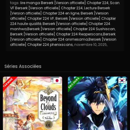
tags:
lire manga Berserk [Version officielle] Chapter 224
,
Scan
VF Berserk [Version officielle] Chapter 224
,
Lecture Berserk
[Version officielle] Chapter 224 en ligne
,
Berserk [Version
officielle] Chapter 224 VF
,
Berserk [Version officielle] Chapter
224 haute qualité
,
Berserk [Version officielle] Chapter 224
manhwa
,
Berserk [Version officielle] Chapter 224 Sushiscan
,
Berserk [Version officielle] Chapter 224 Reaperscans
,
Berserk
[Version officielle] Chapter 224 animesama
,
Berserk [Version
officielle] Chapter 224 phenixscans
,
novembre 10, 2025
,
Séries Associées
EN COURS
TERMINÉ