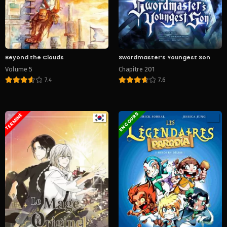
Beyond the Clouds
Swordmaster’s Youngest Son
Volume 5
Chapitre 201
7.4
7.6
EN COURS
TERMINÉ