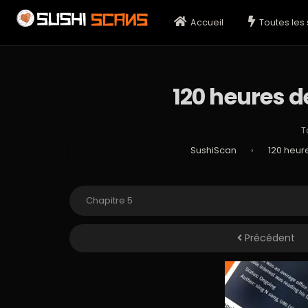
Accueil
Toutes les 
120 heures d
T
SushiScan
›
120 heur
Précédent