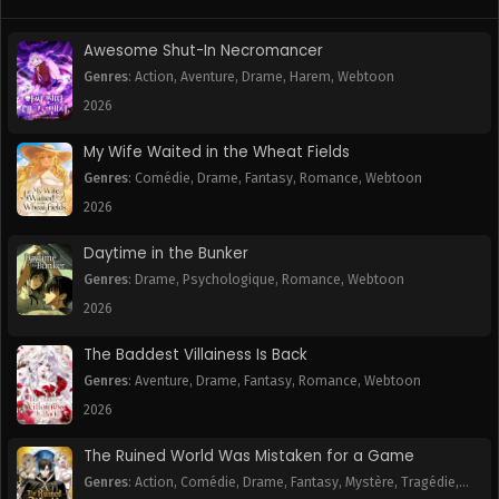
Chapitre 4
Chapitre 3
November 5, 2025
November 5, 2025
Awesome Shut-In Necromancer
Chapitre 2
Chapitre 1
Genres
:
Action
,
Aventure
,
Drame
,
Harem
,
Webtoon
November 5, 2025
November 5, 2025
2026
My Wife Waited in the Wheat Fields
Genres
:
Comédie
,
Drame
,
Fantasy
,
Romance
,
Webtoon
2026
Daytime in the Bunker
Genres
:
Drame
,
Psychologique
,
Romance
,
Webtoon
2026
The Baddest Villainess Is Back
Genres
:
Aventure
,
Drame
,
Fantasy
,
Romance
,
Webtoon
2026
The Ruined World Was Mistaken for a Game
Genres
:
Action
,
Comédie
,
Drame
,
Fantasy
,
Mystère
,
Tragédie
,