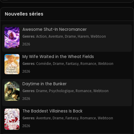
June 8, 2025
June 8, 2025
Nouvelles séries
Chapitre 176
Chapitre 175
June 8, 2025
June 8, 2025
Awesome Shut-In Necromancer
Chapitre 174
Chapitre 173
Genres
:
Action
,
Aventure
,
Drame
,
Harem
,
Webtoon
June 8, 2025
June 8, 2025
2026
Chapitre 172
Chapitre 171
My Wife Waited in the Wheat Fields
June 8, 2025
June 8, 2025
Genres
:
Comédie
,
Drame
,
Fantasy
,
Romance
,
Webtoon
2026
Chapitre 170
Chapitre 169
June 8, 2025
June 8, 2025
Daytime in the Bunker
Genres
:
Drame
,
Psychologique
,
Romance
,
Webtoon
Chapitre 168
Chapitre 167
June 8, 2025
June 8, 2025
2026
The Baddest Villainess Is Back
Chapitre 166
Chapitre 165
June 8, 2025
June 8, 2025
Genres
:
Aventure
,
Drame
,
Fantasy
,
Romance
,
Webtoon
2026
Chapitre 164
Chapitre 163