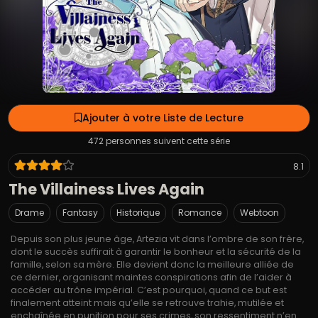
Ajouter à votre Liste de Lecture
472 personnes suivent cette série
8.1
The Villainess Lives Again
Drame
Fantasy
Historique
Romance
Webtoon
Depuis son plus jeune âge, Artezia vit dans l’ombre de son frère,
dont le succès suffirait à garantir le bonheur et la sécurité de la
famille, selon sa mère. Elle devient donc la meilleure alliée de
ce dernier, organisant maintes conspirations afin de l’aider à
accéder au trône impérial. C’est pourquoi, quand ce but est
finalement atteint mais qu’elle se retrouve trahie, mutilée et
enchaînée en punition pour ses crimes, son ressentiment n’en