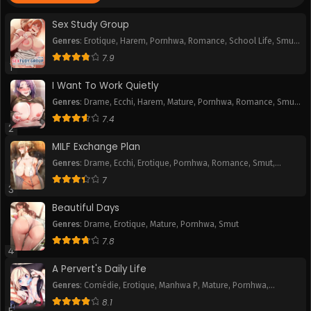
Chapitre 206
Chapitre 205
June 8, 2025
June 8, 2025
Sex Study Group
Genres
:
Erotique
,
Harem
,
Pornhwa
,
Romance
,
School Life
,
Smut
,
Chapitre 204
Chapitre 203
Webtoon
7.9
June 8, 2025
June 8, 2025
1
I Want To Work Quietly
Chapitre 202
Chapitre 201
Genres
:
Drame
,
Ecchi
,
Harem
,
Mature
,
Pornhwa
,
Romance
,
Smut
,
June 8, 2025
June 8, 2025
Webtoon
7.4
2
Chapitre 200
Chapitre 199
MILF Exchange Plan
June 8, 2025
June 8, 2025
Genres
:
Drame
,
Ecchi
,
Erotique
,
Pornhwa
,
Romance
,
Smut
,
Webtoon
Chapitre 198
Chapitre 197
7
3
June 8, 2025
June 8, 2025
Beautiful Days
Chapitre 196
Chapitre 195
Genres
:
Drame
,
Erotique
,
Mature
,
Pornhwa
,
Smut
June 8, 2025
June 8, 2025
7.8
4
Chapitre 194
Chapitre 193
A Pervert's Daily Life
June 8, 2025
June 8, 2025
Genres
:
Comédie
,
Erotique
,
Manhwa P
,
Mature
,
Pornhwa
,
Romance
,
Slice of Life
,
Smut
,
Tranche de vie
,
Webtoon
8.1
Chapitre 192
Chapitre 191