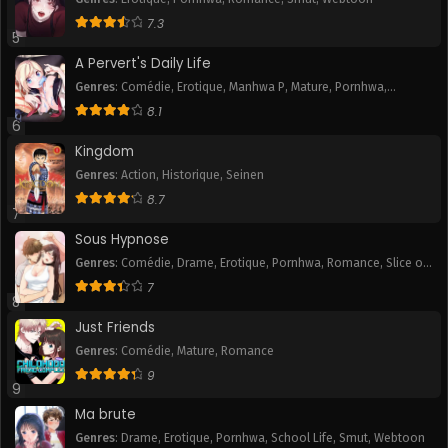
7.3
5
A Pervert's Daily Life
Genres
:
Comédie
,
Erotique
,
Manhwa P
,
Mature
,
Pornhwa
,
Romance
,
Slice of Life
,
Smut
,
Tranche de vie
,
Webtoon
8.1
6
Kingdom
Genres
:
Action
,
Historique
,
Seinen
8.7
7
Sous Hypnose
Genres
:
Comédie
,
Drame
,
Erotique
,
Pornhwa
,
Romance
,
Slice of
Life
,
Smut
7
8
Just Friends
Genres
:
Comédie
,
Mature
,
Romance
9
9
Ma brute
Genres
:
Drame
,
Erotique
,
Pornhwa
,
School Life
,
Smut
,
Webtoon