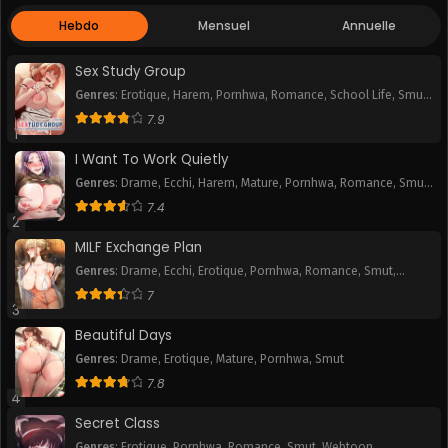
Hebdo
Mensuel
Annuelle
Sex Study Group
Genres
:
Erotique
,
Harem
,
Pornhwa
,
Romance
,
School Life
,
Smut
,
Webtoon
7.9
1
I Want To Work Quietly
Genres
:
Drame
,
Ecchi
,
Harem
,
Mature
,
Pornhwa
,
Romance
,
Smut
,
Webtoon
7.4
2
MILF Exchange Plan
Genres
:
Drame
,
Ecchi
,
Erotique
,
Pornhwa
,
Romance
,
Smut
,
Webtoon
7
3
Beautiful Days
Genres
:
Drame
,
Erotique
,
Mature
,
Pornhwa
,
Smut
7.8
4
Secret Class
Genres
:
Erotique
,
Pornhwa
,
Romance
,
Smut
,
Webtoon