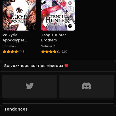
Valkyrie
Tengu Hunter
Apocalypse
Brothers
[Version
Volume 23
Volume 7
officielle]
8
9.00
Suivez-nous sur nos réseaux
Tendances