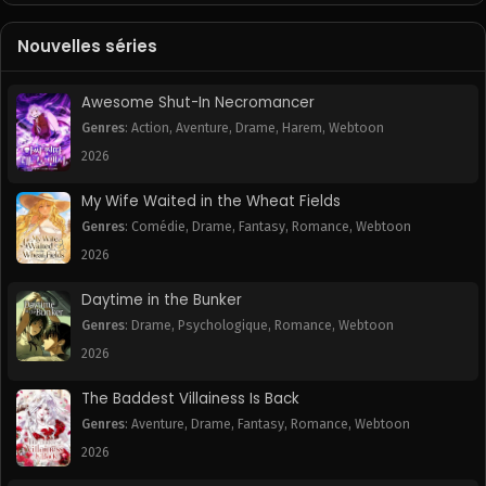
January 30, 2026
January 30, 2026
Nouvelles séries
Chapitre 34
Chapitre 33
January 30, 2026
January 30, 2026
Awesome Shut-In Necromancer
Chapitre 32
Chapitre 31
Genres
:
Action
,
Aventure
,
Drame
,
Harem
,
Webtoon
January 30, 2026
January 30, 2026
2026
Chapitre 30
Chapitre 29
My Wife Waited in the Wheat Fields
January 30, 2026
January 30, 2026
Genres
:
Comédie
,
Drame
,
Fantasy
,
Romance
,
Webtoon
2026
Chapitre 28
Chapitre 27
January 30, 2026
January 30, 2026
Daytime in the Bunker
Genres
:
Drame
,
Psychologique
,
Romance
,
Webtoon
Chapitre 26
Chapitre 25
January 30, 2026
January 30, 2026
2026
The Baddest Villainess Is Back
Chapitre 24
Chapitre 23
January 30, 2026
January 30, 2026
Genres
:
Aventure
,
Drame
,
Fantasy
,
Romance
,
Webtoon
2026
Chapitre 22
Chapitre 21
January 30, 2026
January 30, 2026