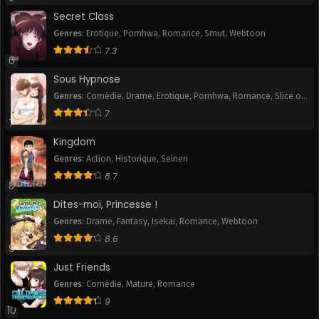
January 30, 2026
January 30, 2026
Secret Class
Genres
:
Erotique
,
Pornhwa
,
Romance
,
Smut
,
Webtoon
Chapitre 48
Chapitre 47
7.3
January 30, 2026
January 30, 2026
6
Sous Hypnose
Chapitre 46
Chapitre 45
Genres
:
Comédie
,
Drame
,
Erotique
,
Pornhwa
,
Romance
,
Slice of
January 30, 2026
January 30, 2026
Life
,
Smut
7
7
Chapitre 44
Chapitre 43
Kingdom
January 30, 2026
January 30, 2026
Genres
:
Action
,
Historique
,
Seinen
8.7
Chapitre 42
Chapitre 41
8
January 30, 2026
January 30, 2026
Dites-moi, Princesse !
Chapitre 40
Chapitre 39
Genres
:
Drame
,
Fantasy
,
Isekai
,
Romance
,
Webtoon
January 30, 2026
January 30, 2026
8.6
9
Chapitre 38
Chapitre 37
Just Friends
January 30, 2026
January 30, 2026
Genres
:
Comédie
,
Mature
,
Romance
9
10
Chapitre 36
Chapitre 35