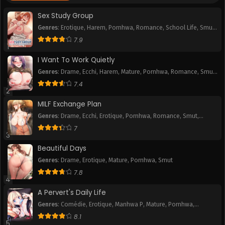
Chapitre 64
Chapitre 63
January 30, 2026
January 30, 2026
Sex Study Group
Genres
:
Erotique
,
Harem
,
Pornhwa
,
Romance
,
School Life
,
Smut
,
Chapitre 62
Chapitre 61
Webtoon
7.9
January 30, 2026
January 30, 2026
1
I Want To Work Quietly
Chapitre 60
Chapitre 59
Genres
:
Drame
,
Ecchi
,
Harem
,
Mature
,
Pornhwa
,
Romance
,
Smut
,
January 30, 2026
January 30, 2026
Webtoon
7.4
2
Chapitre 58
Chapitre 57
MILF Exchange Plan
January 30, 2026
January 30, 2026
Genres
:
Drame
,
Ecchi
,
Erotique
,
Pornhwa
,
Romance
,
Smut
,
Webtoon
Chapitre 56
Chapitre 55
7
3
January 30, 2026
January 30, 2026
Beautiful Days
Chapitre 54
Chapitre 53
Genres
:
Drame
,
Erotique
,
Mature
,
Pornhwa
,
Smut
January 30, 2026
January 30, 2026
7.8
4
Chapitre 52
Chapitre 51
A Pervert's Daily Life
January 30, 2026
January 30, 2026
Genres
:
Comédie
,
Erotique
,
Manhwa P
,
Mature
,
Pornhwa
,
Romance
,
Slice of Life
,
Smut
,
Tranche de vie
,
Webtoon
8.1
Chapitre 50
Chapitre 49
5