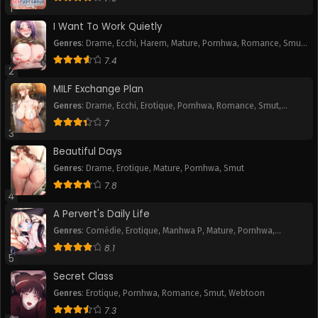
November 6, 2025
November 6, 2025
1
I Want To Work Quietly
Chapitre 60
Chapitre 59
Genres
:
Drame
,
Ecchi
,
Harem
,
Mature
,
Pornhwa
,
Romance
,
Smut
,
November 6, 2025
November 6, 2025
Webtoon
7.4
2
Chapitre 58
Chapitre 57
MILF Exchange Plan
November 6, 2025
November 6, 2025
Genres
:
Drame
,
Ecchi
,
Erotique
,
Pornhwa
,
Romance
,
Smut
,
Webtoon
Chapitre 56
Chapitre 55
7
3
November 6, 2025
November 6, 2025
Beautiful Days
Chapitre 54
Chapitre 53
Genres
:
Drame
,
Erotique
,
Mature
,
Pornhwa
,
Smut
November 6, 2025
November 6, 2025
7.8
4
Chapitre 52
Chapitre 51
A Pervert's Daily Life
November 6, 2025
November 6, 2025
Genres
:
Comédie
,
Erotique
,
Manhwa P
,
Mature
,
Pornhwa
,
Romance
,
Slice of Life
,
Smut
,
Tranche de vie
,
Webtoon
8.1
Chapitre 50
Chapitre 49
5
November 6, 2025
November 6, 2025
Secret Class
Genres
:
Erotique
,
Pornhwa
,
Romance
,
Smut
,
Webtoon
Chapitre 48
Chapitre 47
7.3
November 6, 2025
November 6, 2025