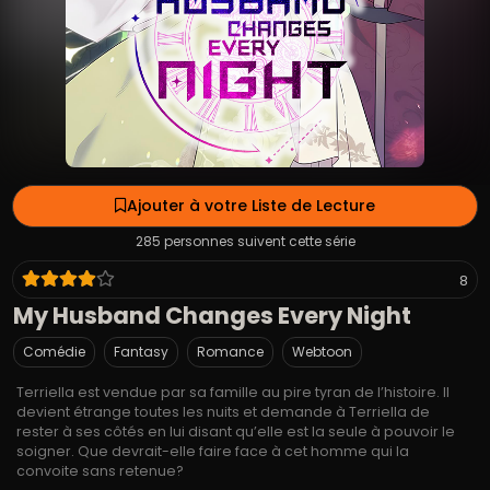
Ajouter à votre Liste de Lecture
285 personnes suivent cette série
8
My Husband Changes Every Night
Comédie
Fantasy
Romance
Webtoon
Terriella est vendue par sa famille au pire tyran de l’histoire. Il
devient étrange toutes les nuits et demande à Terriella de
rester à ses côtés en lui disant qu’elle est la seule à pouvoir le
soigner. Que devrait-elle faire face à cet homme qui la
convoite sans retenue?