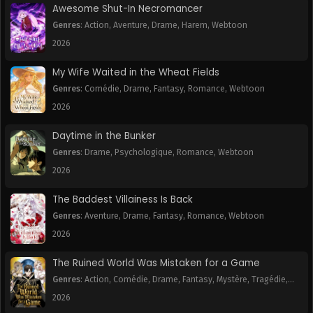
Awesome Shut-In Necromancer
Chapitre 32
Chapitre 31
Genres
:
Action
,
Aventure
,
Drame
,
Harem
,
Webtoon
November 6, 2025
November 6, 2025
2026
Chapitre 30
Chapitre 29
My Wife Waited in the Wheat Fields
November 6, 2025
November 6, 2025
Genres
:
Comédie
,
Drame
,
Fantasy
,
Romance
,
Webtoon
2026
Chapitre 28
Chapitre 27
November 6, 2025
November 6, 2025
Daytime in the Bunker
Genres
:
Drame
,
Psychologique
,
Romance
,
Webtoon
Chapitre 26
Chapitre 25
November 6, 2025
November 6, 2025
2026
The Baddest Villainess Is Back
Chapitre 24
Chapitre 23
November 6, 2025
November 6, 2025
Genres
:
Aventure
,
Drame
,
Fantasy
,
Romance
,
Webtoon
2026
Chapitre 22
Chapitre 21
November 6, 2025
November 6, 2025
The Ruined World Was Mistaken for a Game
Genres
:
Action
,
Comédie
,
Drame
,
Fantasy
,
Mystère
,
Tragédie
,
Chapitre 20
Chapitre 19
Webtoon
2026
November 6, 2025
November 6, 2025