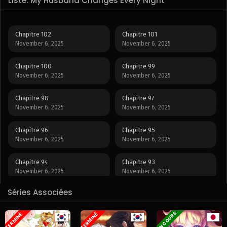
Liste: My Husband Changes Every Night
Chapitre 102
Chapitre 101
November 6, 2025
November 6, 2025
Chapitre 100
Chapitre 99
November 6, 2025
November 6, 2025
Chapitre 98
Chapitre 97
November 6, 2025
November 6, 2025
Chapitre 96
Chapitre 95
November 6, 2025
November 6, 2025
Chapitre 94
Chapitre 93
November 6, 2025
November 6, 2025
Séries Associées
Chapitre 92
Chapitre 91
November 6, 2025
November 6, 2025
EN COURS
TERMINÉ
TERMINÉ
Chapitre 90
Chapitre 89