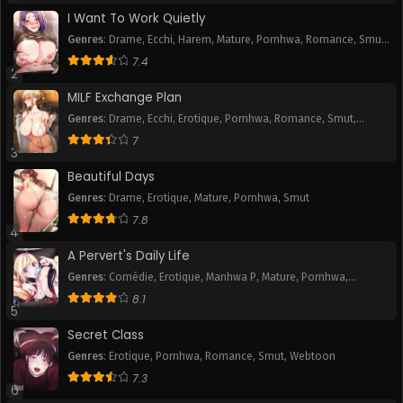
I Want To Work Quietly
Chapitre 61
Chapitre 60
Genres
:
Drame
,
Ecchi
,
Harem
,
Mature
,
Pornhwa
,
Romance
,
Smut
,
July 11, 2025
July 11, 2025
Webtoon
7.4
2
Chapitre 59
Chapitre 58
MILF Exchange Plan
July 11, 2025
July 11, 2025
Genres
:
Drame
,
Ecchi
,
Erotique
,
Pornhwa
,
Romance
,
Smut
,
Webtoon
Chapitre 57
Chapitre 56
7
3
July 11, 2025
July 11, 2025
Beautiful Days
Chapitre 55
Chapitre 54
Genres
:
Drame
,
Erotique
,
Mature
,
Pornhwa
,
Smut
July 11, 2025
July 11, 2025
7.8
4
Chapitre 53
Chapitre 52
A Pervert's Daily Life
July 11, 2025
July 11, 2025
Genres
:
Comédie
,
Erotique
,
Manhwa P
,
Mature
,
Pornhwa
,
Romance
,
Slice of Life
,
Smut
,
Tranche de vie
,
Webtoon
8.1
Chapitre 51
Chapitre 50
5
July 11, 2025
July 11, 2025
Secret Class
Genres
:
Erotique
,
Pornhwa
,
Romance
,
Smut
,
Webtoon
Chapitre 49
Chapitre 48
7.3
July 11, 2025
July 11, 2025
6