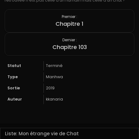
retrouvée n’est pas celle d’un humain mais celle d’un chat ?
Premier :
Chapitre 1
Dernier :
Chapitre 103
Statut
Terminé
Type
Manhwa
Sortie
2019
Auteur
kkanaria
Liste: Mon étrange vie de Chat