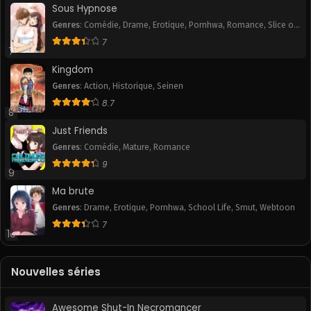
Sous Hypnose
Chapitre 47
Chapitre 46
Genres
:
Comédie
,
Drame
,
Erotique
,
Pornhwa
,
Romance
,
Slice of
July 11, 2025
July 11, 2025
Life
,
Smut
7
7
Chapitre 45
Chapitre 44
Kingdom
July 11, 2025
July 11, 2025
Genres
:
Action
,
Historique
,
Seinen
8.7
Chapitre 43
Chapitre 42
8
July 11, 2025
July 11, 2025
Just Friends
Chapitre 41
Chapitre 40
Genres
:
Comédie
,
Mature
,
Romance
July 11, 2025
July 11, 2025
9
9
Ma brute
Chapitre 39
Chapitre 38
July 11, 2025
July 11, 2025
Genres
:
Drame
,
Erotique
,
Pornhwa
,
School Life
,
Smut
,
Webtoon
7
10
Chapitre 37
Chapitre 36
July 11, 2025
July 11, 2025
Nouvelles séries
Chapitre 35
Chapitre 34
July 11, 2025
July 11, 2025
Awesome Shut-In Necromancer