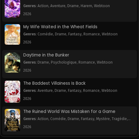
Chapitre 33
Chapitre 32
Genres
:
Action
,
Aventure
,
Drame
,
Harem
,
Webtoon
July 11, 2025
July 11, 2025
2026
Chapitre 31
Chapitre 30
My Wife Waited in the Wheat Fields
July 11, 2025
July 11, 2025
Genres
:
Comédie
,
Drame
,
Fantasy
,
Romance
,
Webtoon
2026
Chapitre 29
Chapitre 28
July 11, 2025
July 11, 2025
Daytime in the Bunker
Genres
:
Drame
,
Psychologique
,
Romance
,
Webtoon
Chapitre 27
Chapitre 26
July 11, 2025
July 11, 2025
2026
The Baddest Villainess Is Back
Chapitre 25
Chapitre 24
July 11, 2025
July 11, 2025
Genres
:
Aventure
,
Drame
,
Fantasy
,
Romance
,
Webtoon
2026
Chapitre 23
Chapitre 22
July 11, 2025
July 11, 2025
The Ruined World Was Mistaken for a Game
Genres
:
Action
,
Comédie
,
Drame
,
Fantasy
,
Mystère
,
Tragédie
,
Chapitre 21
Chapitre 20
Webtoon
2026
July 11, 2025
July 11, 2025