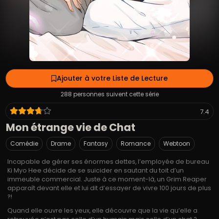
Ajouter à votre Liste de Lecture
288 personnes suivent cette série
7.4
Mon étrange vie de Chat
Comédie
Drame
Fantasy
Romance
Webtoon
Incapable de gérer ses énormes dettes, l’employée de bureau
Ki Myo Hee décide de se suicider en sautant du toit d’un
immeuble commercial. Juste à ce moment-là, un Grim Reaper
apparaît devant elle et lui dit d’essayer de vivre 100 jours de plus
?!
Quand elle ouvre les yeux, elle découvre que la vie qu’elle a