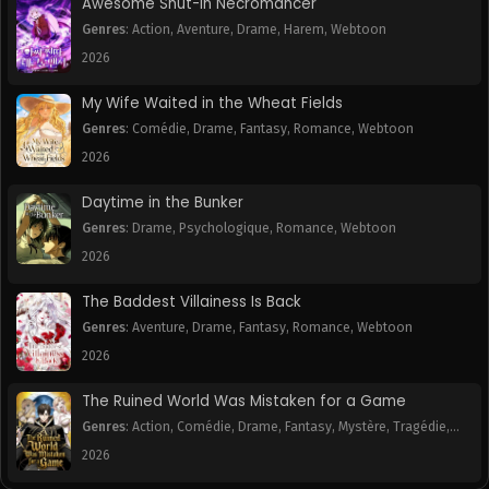
Awesome Shut-In Necromancer
Chapitre 40
Chapitre 39
Genres
:
Action
,
Aventure
,
Drame
,
Harem
,
Webtoon
September 27, 2025
September 27, 2025
2026
Chapitre 38
Chapitre 37
My Wife Waited in the Wheat Fields
September 27, 2025
September 27, 2025
Genres
:
Comédie
,
Drame
,
Fantasy
,
Romance
,
Webtoon
2026
Chapitre 36
Chapitre 35
September 27, 2025
September 27, 2025
Daytime in the Bunker
Genres
:
Drame
,
Psychologique
,
Romance
,
Webtoon
Chapitre 34
Chapitre 33
September 27, 2025
September 27, 2025
2026
Chapitre 32
Chapitre 31
The Baddest Villainess Is Back
September 27, 2025
September 27, 2025
Genres
:
Aventure
,
Drame
,
Fantasy
,
Romance
,
Webtoon
2026
Chapitre 30
Chapitre 29
September 27, 2025
September 27, 2025
The Ruined World Was Mistaken for a Game
Genres
:
Action
,
Comédie
,
Drame
,
Fantasy
,
Mystère
,
Tragédie
,
Chapitre 28
Chapitre 27
Webtoon
2026
September 27, 2025
September 27, 2025