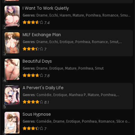
1
I Want To Work Quietly
Chapitre 68
Chapitre 67
Genres
:
Drame
,
Ecchi
,
Harem
,
Mature
,
Pornhwa
,
Romance
,
Smut
,
September 27, 2025
September 27, 2025
Webtoon
7.4
2
Chapitre 66
Chapitre 65
MILF Exchange Plan
September 27, 2025
September 27, 2025
Genres
:
Drame
,
Ecchi
,
Erotique
,
Pornhwa
,
Romance
,
Smut
,
Webtoon
Chapitre 64
Chapitre 63
7
3
September 27, 2025
September 27, 2025
Beautiful Days
Chapitre 62
Chapitre 61
Genres
:
Drame
,
Erotique
,
Mature
,
Pornhwa
,
Smut
September 27, 2025
September 27, 2025
7.8
4
Chapitre 60
Chapitre 59
A Pervert's Daily Life
September 27, 2025
September 27, 2025
Genres
:
Comédie
,
Erotique
,
Manhwa P
,
Mature
,
Pornhwa
,
Romance
,
Slice of Life
,
Smut
,
Tranche de vie
,
Webtoon
8.1
Chapitre 58
Chapitre 57
5
September 27, 2025
September 27, 2025
Sous Hypnose
Genres
:
Comédie
,
Drame
,
Erotique
,
Pornhwa
,
Romance
,
Slice of
Chapitre 56
Chapitre 55
Life
,
Smut
7
September 27, 2025
September 27, 2025
6