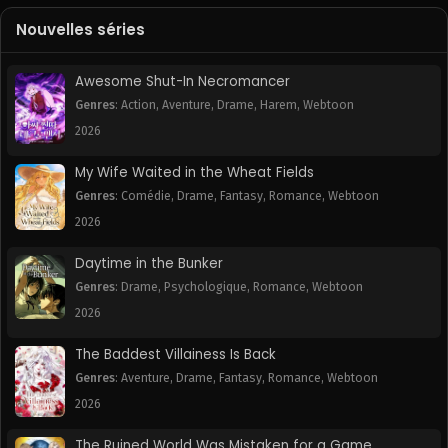
Nouvelles séries
Chapitre 24
Chapitre 23
December 28, 2025
December 28, 2025
Awesome Shut-In Necromancer
Chapitre 22
Chapitre 21
Genres
:
Action
,
Aventure
,
Drame
,
Harem
,
Webtoon
December 28, 2025
December 28, 2025
2026
Chapitre 20
Chapitre 19
My Wife Waited in the Wheat Fields
December 28, 2025
December 28, 2025
Genres
:
Comédie
,
Drame
,
Fantasy
,
Romance
,
Webtoon
2026
Chapitre 18
Chapitre 17
December 28, 2025
December 28, 2025
Daytime in the Bunker
Genres
:
Drame
,
Psychologique
,
Romance
,
Webtoon
Chapitre 16
Chapitre 15
December 28, 2025
December 28, 2025
2026
The Baddest Villainess Is Back
Chapitre 14
Chapitre 13
December 28, 2025
December 28, 2025
Genres
:
Aventure
,
Drame
,
Fantasy
,
Romance
,
Webtoon
2026
Chapitre 12
Chapitre 11
December 28, 2025
December 28, 2025
The Ruined World Was Mistaken for a Game