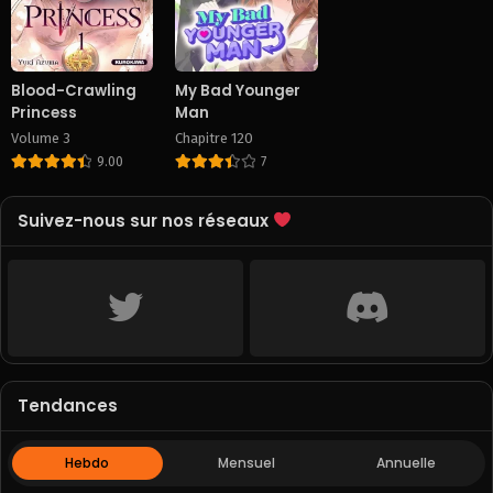
December 28, 2025
December 28, 2025
Chapitre 66
Chapitre 65
December 28, 2025
December 28, 2025
Blood-Crawling
My Bad Younger
Princess
Man
Chapitre 64
Chapitre 63
Volume 3
Chapitre 120
December 28, 2025
December 28, 2025
9.00
7
Chapitre 62
Chapitre 61
Suivez-nous sur nos réseaux
December 28, 2025
December 28, 2025
Chapitre 60
Chapitre 59
December 28, 2025
December 28, 2025
Chapitre 58
Chapitre 57
December 28, 2025
December 28, 2025
Tendances
Chapitre 56
Chapitre 55
December 28, 2025
December 28, 2025
Hebdo
Mensuel
Annuelle
Chapitre 54
Chapitre 53