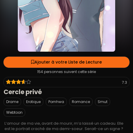
Ajouter à votre Liste de Lecture
154 personnes suivent cette série
7.3
Cercle privé
Drame
Erotique
Pornhwa
Romance
Smut
Webtoon
L’amour de ma vie, avant de mourir, m’a laissé un cadeau. Elle
est le portrait craché de ma demi-soeur. Serait-ce un signe ?