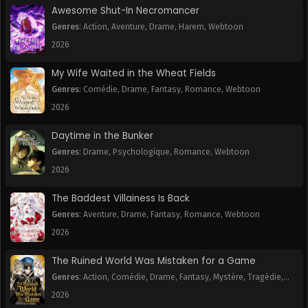
Awesome Shut-In Necromancer
Chapitre 30
Chapitre 29
Genres
:
Action
,
Aventure
,
Drame
,
Harem
,
Webtoon
November 4, 2024
November 4, 2024
2026
Chapitre 28
Chapitre 27
My Wife Waited in the Wheat Fields
November 4, 2024
November 4, 2024
Genres
:
Comédie
,
Drame
,
Fantasy
,
Romance
,
Webtoon
2026
Chapitre 26
Chapitre 25
November 4, 2024
November 4, 2024
Daytime in the Bunker
Genres
:
Drame
,
Psychologique
,
Romance
,
Webtoon
Chapitre 24
Chapitre 23
November 4, 2024
November 4, 2024
2026
The Baddest Villainess Is Back
Chapitre 22
Chapitre 21
November 4, 2024
November 4, 2024
Genres
:
Aventure
,
Drame
,
Fantasy
,
Romance
,
Webtoon
2026
Chapitre 20
Chapitre 19
November 4, 2024
November 4, 2024
The Ruined World Was Mistaken for a Game
Genres
:
Action
,
Comédie
,
Drame
,
Fantasy
,
Mystère
,
Tragédie
,
Chapitre 18
Chapitre 17
Webtoon
2026
November 4, 2024
November 4, 2024