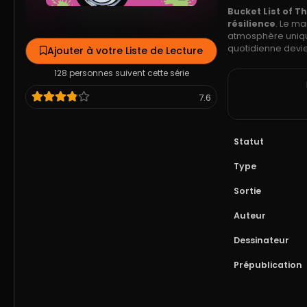
Bucket List of T
résilience
. Le m
atmosphère unique
quotidienne devie
Ajouter à votre Liste de Lecture
128 personnes suivent cette série
7.6
Statut
Type
Sortie
Auteur
Dessinateur
Prépublication