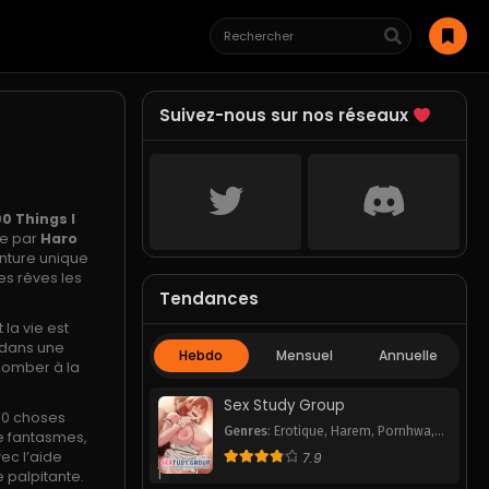
Suivez-nous sur nos réseaux
0 Things I
te par
Haro
nture unique
es rêves les
Tendances
la vie est
é dans une
Hebdo
Mensuel
Annuelle
comber à la
Sex Study Group
100 choses
Genres
:
Erotique
,
Harem
,
Pornhwa
,
de fantasmes,
Romance
,
School Life
,
Smut
,
ec l’aide
7.9
Webtoon
1
 palpitante.