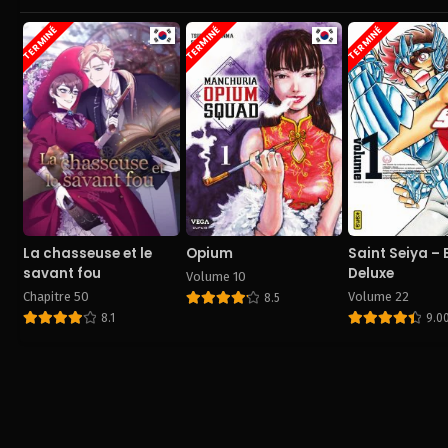
TERMINÉ
TERMINÉ
TERMINÉ
La chasseuse et le
Opium
Saint Seiya – 
savant fou
Deluxe
Volume 10
Chapitre 50
Volume 22
8.5
8.1
9.0