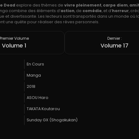
he Dead
explore des thèmes de
vivre pleinement
,
carpe diem
,
amit
anga combine des éléments d’
action
, de
comédie
, et d’
horreur
, cré
 et divertissante. Les lecteurs sont transportés dans un monde où la
nt une quête pour réaliser des rêves personnels.
Premier Volume
Dernier :
Volume 1
Volume 17
En Cours
Manga
2018
ASOU Haro
TAKATA Koutarou
Sunday GX (Shogakukan)