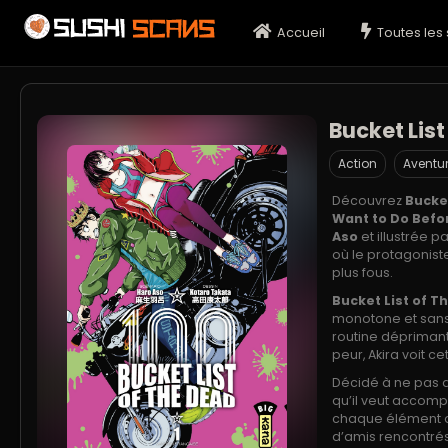
Accueil
Toutes les 
Bucket Lis
Action
Aventu
Découvrez
Bucke
Want to Do Befo
Aso
et illustrée p
où le protagonist
plus fous.
Bucket List of T
monotone et sans 
routine déprimant
peur, Akira voit 
Décidé à ne pas d
qu’il veut accompl
chaque élément de
d’amis rencontrés