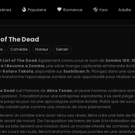
séries
Populaire
Romance
Yaoi
Adulte
t of The Dead
re
Comédie
Horreur
Seinen
t List of The Dead
, également connu sous le nom de
Zombie 100: 10
re I Become a Zombie
, une série manga captivante et hilarante écri
ar
Kotaro Takata
, disponible sur
SushiScan.fr
. Plongez dans une ave
e transforme l’apocalypse zombie en une opportunité pour réaliser s
he Dead
suit l’histoire de
Akira Tendo
, un jeune homme ordinaire dont 
passion. Travaillant pour une entreprise exploitante, il se sent piég
e jusqu’au jour où une apocalypse zombie éclate. Plutôt que de suc
cette catastrophe comme une chance de vivre pleinement.
evenir un zombie sans avoir vécu ses rêves, Akira crée une liste de 
ir avant de mourir. De l’acquisition de biens de luxe à la réalisation 
 sa liste devient une mission dans un monde infesté de zombies. Av
 en cours de route, Akira transforme chaque journée en une aventure