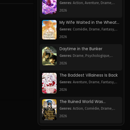
Necromancer
Genres
:
Action
,
Aventure
,
Drame
,
Harem
,
Webtoon
2026
My Wife Waited in the Wheat
Fields
Genres
:
Comédie
,
Drame
,
Fantasy
,
Romance
,
Webtoon
2026
Daytime in the Bunker
Genres
:
Drame
,
Psychologique
,
Romance
,
Webtoon
2026
The Baddest Villainess Is Back
Genres
:
Aventure
,
Drame
,
Fantasy
,
Romance
,
Webtoon
2026
The Ruined World Was
Mistaken for a Game
Genres
:
Action
,
Comédie
,
Drame
,
Fantasy
,
Mystère
,
Tragédie
,
Webtoon
2026