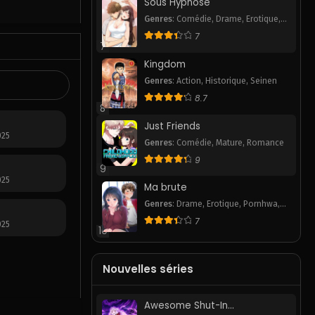
Sous Hypnose
Genres
:
Comédie
,
Drame
,
Erotique
,
Pornhwa
,
Romance
,
Slice of Life
,
7
Smut
7
Kingdom
Genres
:
Action
,
Historique
,
Seinen
8.7
8
Just Friends
025
Genres
:
Comédie
,
Mature
,
Romance
9
9
025
Ma brute
Genres
:
Drame
,
Erotique
,
Pornhwa
,
School Life
,
Smut
,
Webtoon
7
025
10
Nouvelles séries
Awesome Shut-In