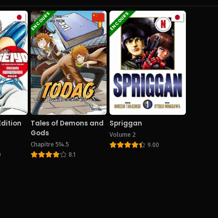
EN COURS
EN COURS
Edition
Tales of Demons and
Spriggan
Gods
Volume 2
Chapitre 514.5
9.00
0
8.1