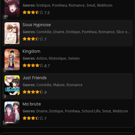
Genres
:
Erotique
,
Pornhwa
,
Romance
,
Smut
,
Webtoon
7.3
6
Sous Hypnose
Genres
:
Comédie
,
Drame
,
Erotique
,
Pornhwa
,
Romance
,
Slice of
Life
,
Smut
7
7
Kingdom
Genres
:
Action
,
Historique
,
Seinen
8.7
8
Just Friends
Genres
:
Comédie
,
Mature
,
Romance
9
9
Ma brute
Genres
:
Drame
,
Erotique
,
Pornhwa
,
School Life
,
Smut
,
Webtoon
7
10