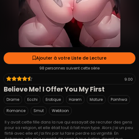
Ajouter à votre Liste de Lecture
98 personnes suivent cette série
9.00
Believe Me! I Offer You My First
Drame
Ecchi
Erotique
Harem
Mature
Pornhwa
Romance
Smut
Webtoon
Il y avait cette fille dans la rue qui essayait de recruter des gens
pour sa religion, et elle était tout à fait mon type. Alors j’ai un peu
flirté avec elle et j’ai fini par lui faire perdre sa virginité. En
échange, elle m’a supplié de venir à leur église, disant que