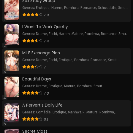
Sex Study Group
Genres
:
Erotique
,
Harem
,
Pornhwa
,
Romance
,
School Life
,
Smut
,
Chapitre 9
Chapitre 8
Webtoon
7.9
June 29, 2026
June 29, 2026
1
I Want To Work Quietly
Chapitre 7
Chapitre 6
Genres
:
Drame
,
Ecchi
,
Harem
,
Mature
,
Pornhwa
,
Romance
,
Smut
,
June 29, 2026
June 29, 2026
Webtoon
7.4
2
Chapitre 5
Chapitre 4
MILF Exchange Plan
June 29, 2026
June 29, 2026
Genres
:
Drame
,
Ecchi
,
Erotique
,
Pornhwa
,
Romance
,
Smut
,
Webtoon
Chapitre 3
Chapitre 2
7
3
June 29, 2026
June 29, 2026
Beautiful Days
Chapitre 1
Genres
:
Drame
,
Erotique
,
Mature
,
Pornhwa
,
Smut
June 29, 2026
7.8
4
A Pervert's Daily Life
Genres
:
Comédie
,
Erotique
,
Manhwa P
,
Mature
,
Pornhwa
,
Romance
,
Slice of Life
,
Smut
,
Tranche de vie
,
Webtoon
8.1
5
Secret Class