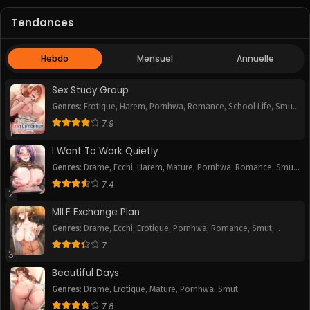
Tendances
Chapitre 34
Chapitre 33
October 17, 2025
October 17, 2025
Hebdo
Mensuel
Annuelle
Chapitre 32
Chapitre 31
October 17, 2025
October 17, 2025
Sex Study Group
Genres
:
Erotique
,
Harem
,
Pornhwa
,
Romance
,
School Life
,
Smut
,
Chapitre 30
Chapitre 29
Webtoon
7.9
October 17, 2025
October 17, 2025
1
I Want To Work Quietly
Chapitre 28
Chapitre 27
Genres
:
Drame
,
Ecchi
,
Harem
,
Mature
,
Pornhwa
,
Romance
,
Smut
,
October 17, 2025
October 17, 2025
Webtoon
7.4
2
Chapitre 26
Chapitre 25
MILF Exchange Plan
October 17, 2025
October 17, 2025
Genres
:
Drame
,
Ecchi
,
Erotique
,
Pornhwa
,
Romance
,
Smut
,
Webtoon
Chapitre 24
Chapitre 23
7
3
October 17, 2025
October 17, 2025
Beautiful Days
Chapitre 22
Chapitre 21
Genres
:
Drame
,
Erotique
,
Mature
,
Pornhwa
,
Smut
October 17, 2025
October 17, 2025
7.8