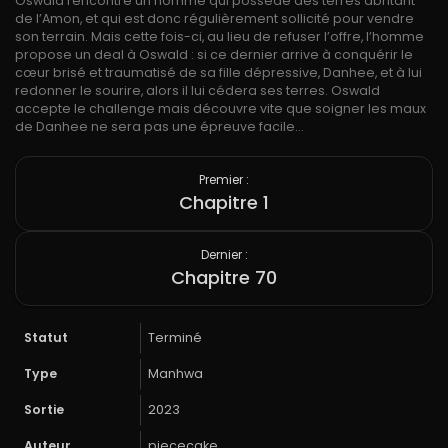
Oswald rencontre un homme qui possède des terres abritant
de l’Amon, et qui est donc régulièrement sollicité pour vendre
son terrain. Mais cette fois-ci, au lieu de refuser l’offre, l’homme
propose un deal à Oswald : si ce dernier arrive à conquérir le
cœur brisé et traumatisé de sa fille dépressive, Danhee, et à lui
redonner le sourire, alors il lui cédera ses terres. Oswald
accepte le challenge mais découvre vite que soigner les maux
de Danhee ne sera pas une épreuve facile…
Premier :
Chapitre 1
Dernier :
Chapitre 70
Statut
Terminé
Type
Manhwa
Sortie
2023
Auteur
piececake