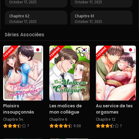
October 17, 2025
October 17, 2025
Chapitre 62
Chapitre 61
October 17, 2025
October 17, 2025
Séries Associées
Chapitre 60
Chapitre 59
October 17, 2025
October 17, 2025
TERMINÉ
TERMINÉ
TERMINÉ
Chapitre 58
Chapitre 57
October 17, 2025
October 17, 2025
Chapitre 56
Chapitre 55
October 17, 2025
October 17, 2025
Chapitre 54
Chapitre 53
October 17, 2025
October 17, 2025
Plaisirs
Les malices de
Au service de tes
insoupçonnés
mon collègue
orgasmes
Chapitre 52
Chapitre 51
Chapitre 54
Chapitre 6
Chapitre 12
October 17, 2025
October 17, 2025
7
9.00
7
Chapitre 50
Chapitre 49