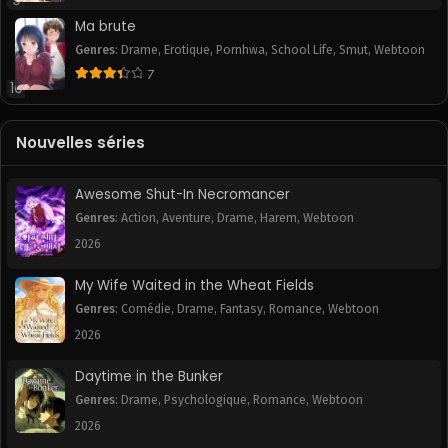
9
Chapitre 6
Chapitre 5
Ma brute
October 17, 2025
October 17, 2025
Genres
:
Drame
,
Erotique
,
Pornhwa
,
School Life
,
Smut
,
Webtoon
7
10
Chapitre 4
Chapitre 3
October 17, 2025
October 17, 2025
Nouvelles séries
Chapitre 2
Chapitre 1
October 17, 2025
October 17, 2025
Awesome Shut-In Necromancer
Genres
:
Action
,
Aventure
,
Drame
,
Harem
,
Webtoon
2026
My Wife Waited in the Wheat Fields
Genres
:
Comédie
,
Drame
,
Fantasy
,
Romance
,
Webtoon
2026
Daytime in the Bunker
Genres
:
Drame
,
Psychologique
,
Romance
,
Webtoon
2026